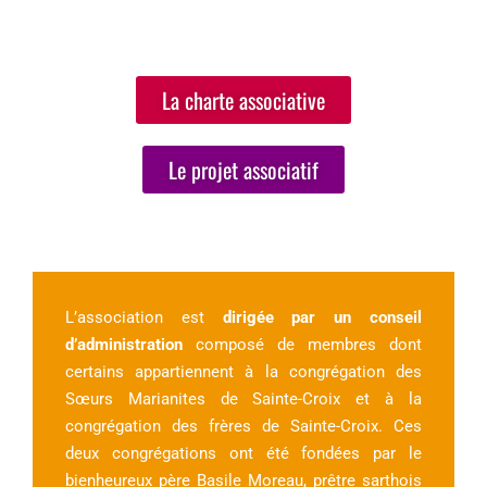
La charte associative
Le projet associatif
L’association est
dirigée par un conseil
d’administration
composé de membres dont
certains appartiennent à la congrégation des
Sœurs Marianites de Sainte-Croix et à la
congrégation des frères de Sainte-Croix. Ces
deux congrégations ont été fondées par le
bienheureux père Basile Moreau,
prêtre sarthois